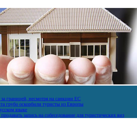
за границей, несмотря на санкции ЕС
пта грубо оскорбили туристы из Европы
усском языке
продавать запись на собеседование для туристических виз