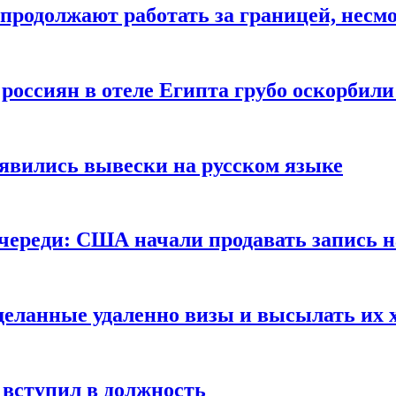
продолжают работать за границей, несм
 россиян в отеле Египта грубо оскорбил
оявились вывески на русском языке
очереди: США начали продавать запись н
сделанные удаленно визы и высылать их 
вступил в должность