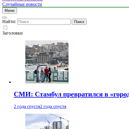
Случайные новости
Меню
Найти:
Заголовки
СМИ: Стамбул превратился в «город
2 года спустя
2 года спустя