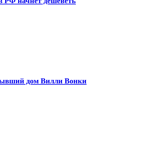
в РФ начнет дешеветь
бывший дом Вилли Вонки