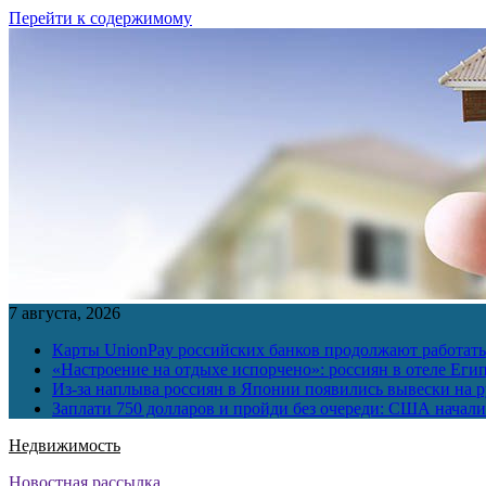
Перейти к содержимому
7 августа, 2026
Карты UnionPay российских банков продолжают работать 
«Настроение на отдыхе испорчено»: россиян в отеле Еги
Из-за наплыва россиян в Японии появились вывески на р
Заплати 750 долларов и пройди без очереди: США начали 
Недвижимость
Новостная рассылка