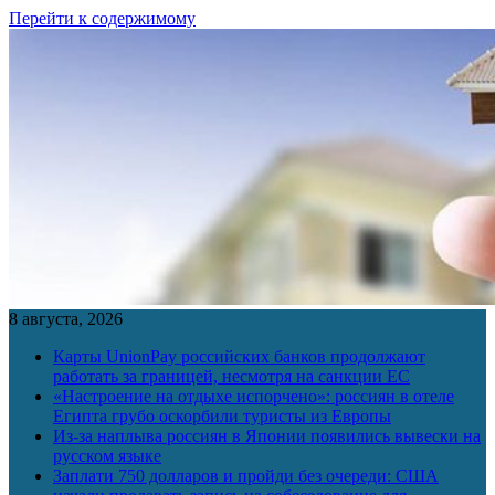
Перейти к содержимому
8 августа, 2026
Карты UnionPay российских банков продолжают
работать за границей, несмотря на санкции ЕС
«Настроение на отдыхе испорчено»: россиян в отеле
Египта грубо оскорбили туристы из Европы
Из-за наплыва россиян в Японии появились вывески на
русском языке
Заплати 750 долларов и пройди без очереди: США