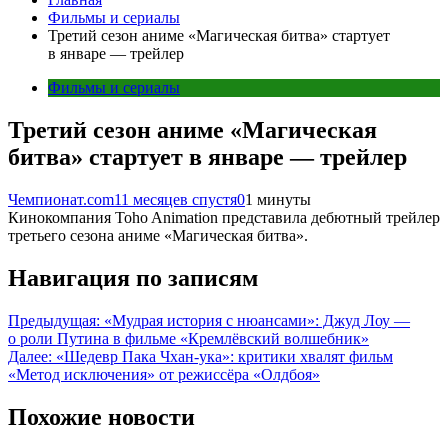
Фильмы и сериалы
Третий сезон аниме «Магическая битва» стартует
в январе — трейлер
Фильмы и сериалы
Третий сезон аниме «Магическая
битва» стартует в январе — трейлер
Чемпионат.com
11 месяцев спустя
0
1 минуты
Кинокомпания Toho Animation представила дебютный трейлер
третьего сезона аниме «Магическая битва».
Навигация по записям
Предыдущая:
«Мудрая история с нюансами»: Джуд Лоу —
о роли Путина в фильме «Кремлёвский волшебник»
Далее:
«Шедевр Пака Чхан-ука»: критики хвалят фильм
«Метод исключения» от режиссёра «Олдбоя»
Похожие новости