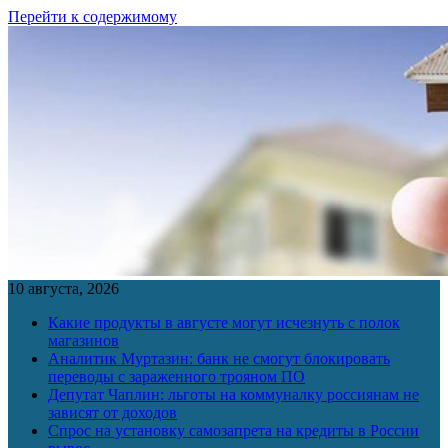
Перейти к содержимому
10 августа, 2026
Какие продукты в августе могут исчезнуть с полок
магазинов
Аналитик Муртазин: банк не смогут блокировать
переводы с зараженного трояном ПО
Депутат Чаплин: льготы на коммуналку россиянам не
зависят от доходов
Спрос на установку самозапрета на кредиты в России