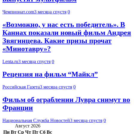
Чемпионат.com
3 месяца спустя
0
«Возможно, у нас есть победитель». В
Каннах показали новый фильм Андрея
Звягинцева. Какие призы прочат
«Минотавру»?
Lenta.ru
3 месяца спустя
0
Рецензия на фильм “Майкл”
Российская Газета
3 месяца спустя
0
Фильм об ограблении Лувра снимут во
Франции
Национальная Служба Новостей
3 месяца спустя
0
Август 2026
Пн
Вт
Ср
Чт
Пт
Сб
Вс