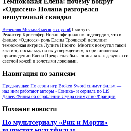
Темнокожая Елена: почему вокруг
«Одиссеи» Нолана разгорелся
нешуточный скандал
Вечерняя Москва
3 месяца спустя
0
1 минуты
Режиссер Кристофер Нолан официально подтвердил, что в
фильме «Одиссея» роль Елены Троянской исполнит
темнокожая актриса Лупита Нионго. Многих возмутил такой
кастинг, поскольку, по их утверждениям, в оригинальном
произведении Елена Прекрасная была описана как девушка со
светлой кожей и золотыми локонами.
Навигация по записям
Предыдущая:
По серии игр Broken Sword снимут фильм —
над ним работают авторы «Соника» и сериала по LiS
Далее:
Фильм об ограблении Лувра снимут во Франции
Похожие новости
По мультсериалу «Рик и Морти»
выпустят мультфильм