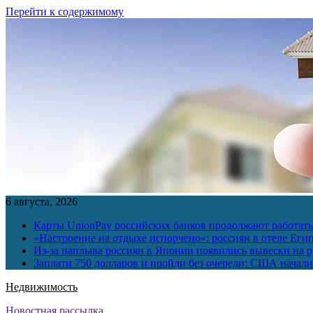
Перейти к содержимому
6 августа, 2026
Карты UnionPay российских банков продолжают работать 
«Настроение на отдыхе испорчено»: россиян в отеле Еги
Из-за наплыва россиян в Японии появились вывески на р
Заплати 750 долларов и пройди без очереди: США начали 
Недвижимость
Новостная рассылка