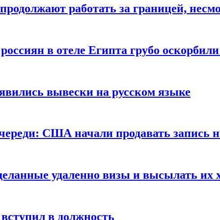
продолжают работать за границей, несм
 россиян в отеле Египта грубо оскорбил
оявились вывески на русском языке
очереди: США начали продавать запись н
сделанные удаленно визы и высылать их 
вступил в должность