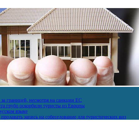
за границей, несмотря на санкции ЕС
пта грубо оскорбили туристы из Европы
усском языке
продавать запись на собеседование для туристических виз