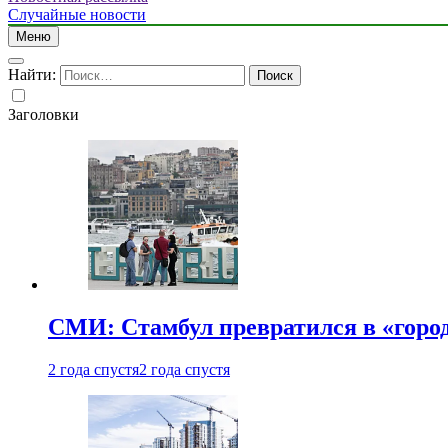
Случайные новости
Меню
Найти:
Заголовки
СМИ: Стамбул превратился в «город
2 года спустя
2 года спустя