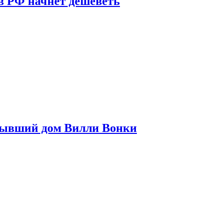
в РФ начнет дешеветь
бывший дом Вилли Вонки