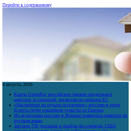
Перейти к содержимому
6 августа, 2026
Карты UnionPay российских банков продолжают
работать за границей, несмотря на санкции ЕС
«Настроение на отдыхе испорчено»: россиян в отеле
Египта грубо оскорбили туристы из Европы
Из-за наплыва россиян в Японии появились вывески на
русском языке
Заплати 750 долларов и пройди без очереди: США