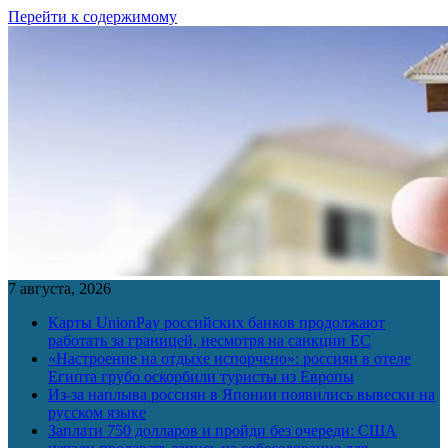
Перейти к содержимому
7 августа, 2026
Карты UnionPay российских банков продолжают
работать за границей, несмотря на санкции ЕС
«Настроение на отдыхе испорчено»: россиян в отеле
Египта грубо оскорбили туристы из Европы
Из-за наплыва россиян в Японии появились вывески на
русском языке
Заплати 750 долларов и пройди без очереди: США