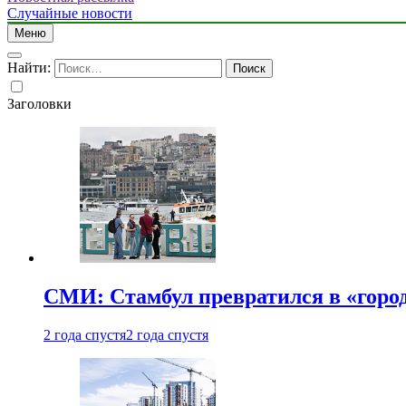
Случайные новости
Меню
Найти:
Заголовки
СМИ: Стамбул превратился в «город
2 года спустя
2 года спустя