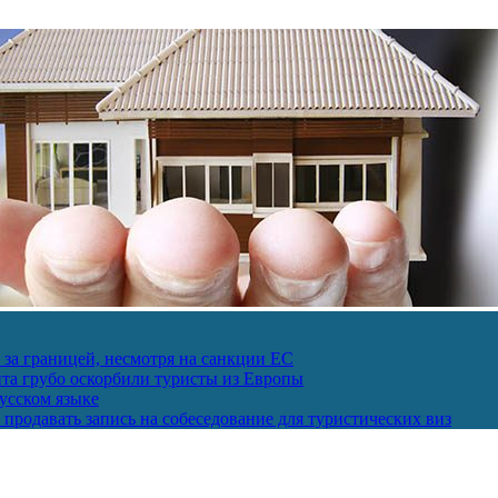
за границей, несмотря на санкции ЕС
пта грубо оскорбили туристы из Европы
усском языке
продавать запись на собеседование для туристических виз