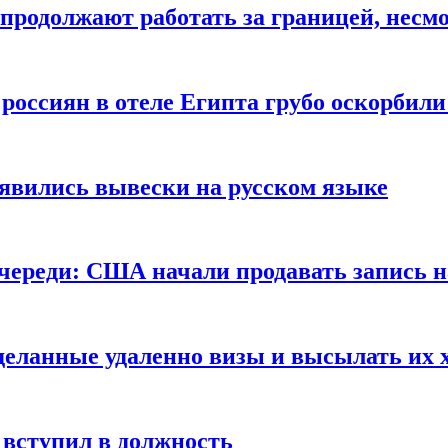
продолжают работать за границей, несм
 россиян в отеле Египта грубо оскорбил
оявились вывески на русском языке
очереди: США начали продавать запись н
сделанные удаленно визы и высылать их 
вступил в должность