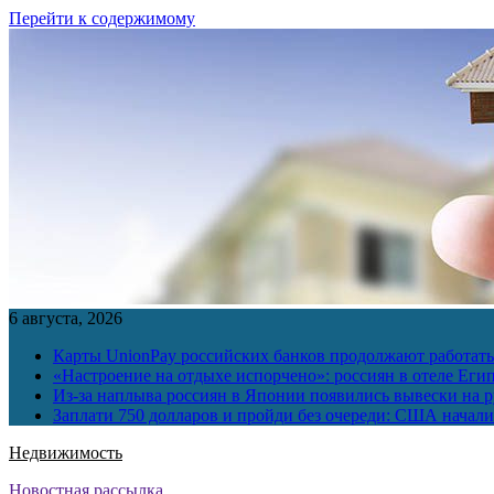
Перейти к содержимому
6 августа, 2026
Карты UnionPay российских банков продолжают работать 
«Настроение на отдыхе испорчено»: россиян в отеле Еги
Из-за наплыва россиян в Японии появились вывески на р
Заплати 750 долларов и пройди без очереди: США начали 
Недвижимость
Новостная рассылка