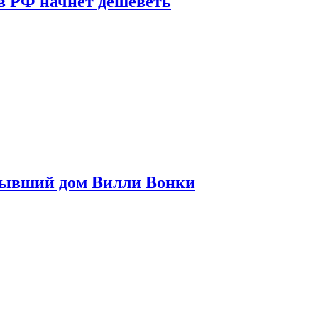
в РФ начнет дешеветь
бывший дом Вилли Вонки