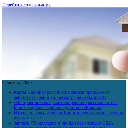
Перейти к содержимому
6 августа, 2026
Карты UnionPay российских банков продолжают
работать за границей, несмотря на санкции ЕС
«Настроение на отдыхе испорчено»: россиян в отеле
Египта грубо оскорбили туристы из Европы
Из-за наплыва россиян в Японии появились вывески на
русском языке
Заплати 750 долларов и пройди без очереди: США