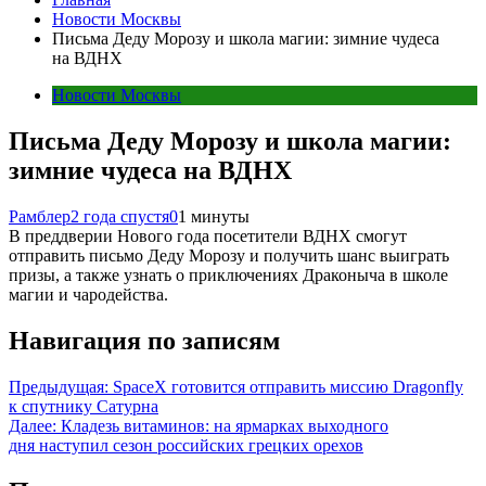
Новости Москвы
Письма Деду Морозу и школа магии: зимние чудеса
на ВДНХ
Новости Москвы
Письма Деду Морозу и школа магии:
зимние чудеса на ВДНХ
Рамблер
2 года спустя
0
1 минуты
В преддверии Нового года посетители ВДНХ смогут
отправить письмо Деду Морозу и получить шанс выиграть
призы, а также узнать о приключениях Драконыча в школе
магии и чародейства.
Навигация по записям
Предыдущая:
SpaceX готовится отправить миссию Dragonfly
к спутнику Сатурна
Далее:
Кладезь витаминов: на ярмарках выходного
дня наступил сезон российских грецких орехов