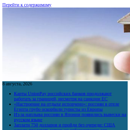
Перейти к содержимому
8 августа, 2026
Карты UnionPay российских банков продолжают
работать за границей, несмотря на санкции ЕС
«Настроение на отдыхе испорчено»: россиян в отеле
Египта грубо оскорбили туристы из Европы
Из-за наплыва россиян в Японии появились вывески на
русском языке
Заплати 750 долларов и пройди без очереди: США