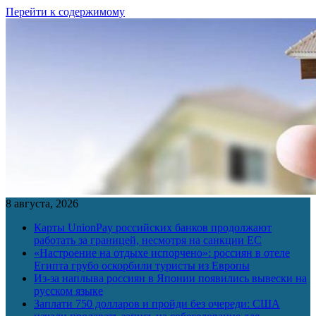
Перейти к содержимому
8 августа, 2026
Карты UnionPay российских банков продолжают
работать за границей, несмотря на санкции ЕС
«Настроение на отдыхе испорчено»: россиян в отеле
Египта грубо оскорбили туристы из Европы
Из-за наплыва россиян в Японии появились вывески на
русском языке
Заплати 750 долларов и пройди без очереди: США