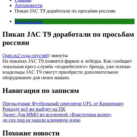
Автоновости
Пикап JAC T9 доработали по просьбам россиян
Автоновости
Пикап JAC T9 доработали по просьбам
россиян
Quto.ru
2 года спустя
0
1 минуты
На пикапах JAC T9 появятся фаркоп и лебёдка. Как сообщает
локальная пресс-служба «поднебесного» бренда, уже осенью
владельцы JAC T9 смогут приобрести дополнительное
оборудование для своих машин.
Навигация по записям
Предыдущая:
Футбольный симулятор UFL от Криштиану
Роналду всё же выйдет на ПК
Далее:
Для ММО во вселенной «Властелина колец»
до сих пор не нашли ключевую идею
Похожие новости