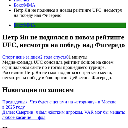
Бокс/MMA
Петр Ян не поднялся в новом рейтинге UFC, несмотря
на победу над Фигередо
Бокс/MMA
Петр Ян не поднялся в новом рейтинге
UFC, несмотря на победу над Фигередо
Спорт день за днем
2 года спустя
0
1 минуты
Медиа-команда UFC обновила рейтинг бойцов на своем
официальном сайте по итогам прошедшего турнира.
Россиянин Петр Ян не смог подняться с третьего места,
несмотря на победу в бою против Дейвесона Фигередо.
Навигация по записям
Предыдущая:
Что будет с ценами на «вторичку» в Москве
в 2025 году
Далее:
Смертин: я был жёстким игроком, VAR мог бы мешать:
любое касание — фол