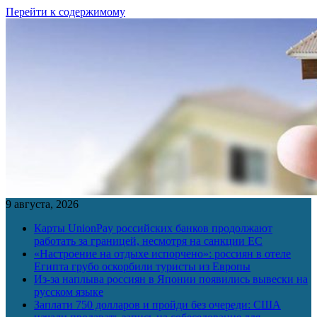
Перейти к содержимому
9 августа, 2026
Карты UnionPay российских банков продолжают
работать за границей, несмотря на санкции ЕС
«Настроение на отдыхе испорчено»: россиян в отеле
Египта грубо оскорбили туристы из Европы
Из-за наплыва россиян в Японии появились вывески на
русском языке
Заплати 750 долларов и пройди без очереди: США