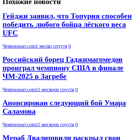
Похожие новости
Гейджи заявил, что Топурия способен
победить любого бойца лёгкого веса
UFC
Чемпионат.com
1 месяц спустя
0
Российский борец Гаджимагомедов
проиграл чемпиону США в финале
ЧМ-2025 в Загребе
Чемпионат.com
11 месяцев спустя
0
Анонсирован следующий бой Умара
Саламова
Чемпионат.com
11 месяцев спустя
0
Мераб Двалишвили раскрыл свои