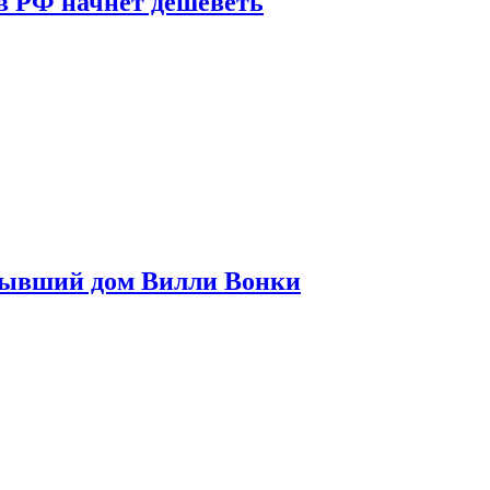
в РФ начнет дешеветь
бывший дом Вилли Вонки