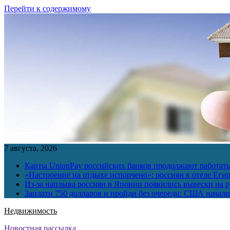
Перейти к содержимому
7 августа, 2026
Карты UnionPay российских банков продолжают работать 
«Настроение на отдыхе испорчено»: россиян в отеле Еги
Из-за наплыва россиян в Японии появились вывески на р
Заплати 750 долларов и пройди без очереди: США начали 
Недвижимость
Новостная рассылка