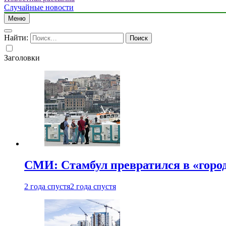
Случайные новости
Меню
Найти:
Заголовки
СМИ: Стамбул превратился в «город
2 года спустя
2 года спустя