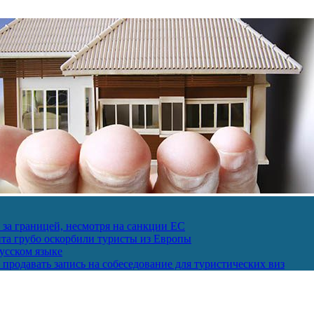
за границей, несмотря на санкции ЕС
пта грубо оскорбили туристы из Европы
усском языке
продавать запись на собеседование для туристических виз