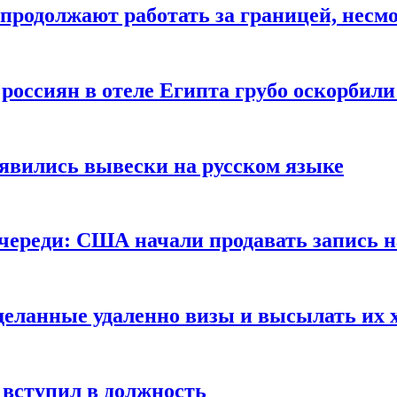
продолжают работать за границей, несм
 россиян в отеле Египта грубо оскорбил
оявились вывески на русском языке
очереди: США начали продавать запись н
сделанные удаленно визы и высылать их 
вступил в должность