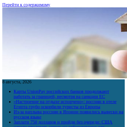
Перейти к содержимому
8 августа, 2026
Карты UnionPay российских банков продолжают
работать за границей, несмотря на санкции ЕС
«Настроение на отдыхе испорчено»: россиян в отеле
Египта грубо оскорбили туристы из Европы
Из-за наплыва россиян в Японии появились вывески на
русском языке
Заплати 750 долларов и пройди без очереди: США