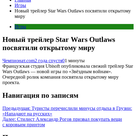
Игры
Новый трейлер Star Wars Outlaws посвятили открытому
миру
Игры
Новый трейлер Star Wars Outlaws
посвятили открытому миру
Чемпионат.com
2 года спустя
0
1 минуты
Французская студия Ubisoft опубликовала свежий трейлер Star
Wars Outlaws — новой игры по «Звёздным войнам».
Очередной ролик компания посвятила открытому миру
проекта.
Навигация по записям
Предыдущая:
Туристы перечислили минусы отдыха в Грузии:
«Нападают на русских»
Далее:
Стилист Александр Рогов призвал покупать вещи
с коровьим принтом