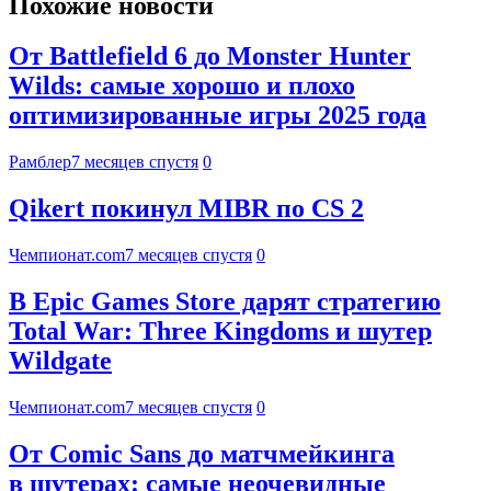
Похожие новости
От Battlefield 6 до Monster Hunter
Wilds: самые хорошо и плохо
оптимизированные игры 2025 года
Рамблер
7 месяцев спустя
0
Qikert покинул MIBR по CS 2
Чемпионат.com
7 месяцев спустя
0
В Epic Games Store дарят стратегию
Total War: Three Kingdoms и шутер
Wildgate
Чемпионат.com
7 месяцев спустя
0
От Comic Sans до матчмейкинга
в шутерах: самые неочевидные