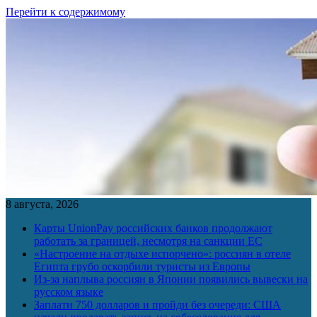
Перейти к содержимому
8 августа, 2026
Карты UnionPay российских банков продолжают
работать за границей, несмотря на санкции ЕС
«Настроение на отдыхе испорчено»: россиян в отеле
Египта грубо оскорбили туристы из Европы
Из-за наплыва россиян в Японии появились вывески на
русском языке
Заплати 750 долларов и пройди без очереди: США