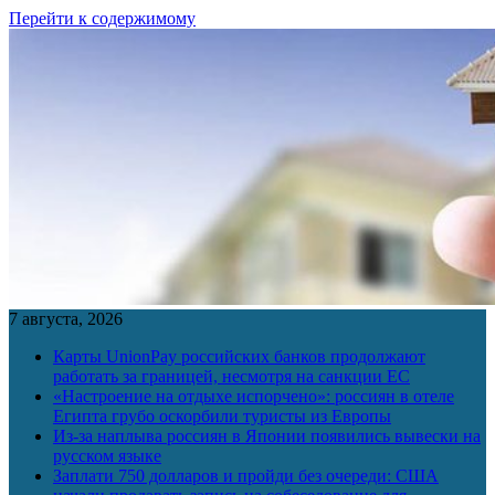
Перейти к содержимому
7 августа, 2026
Карты UnionPay российских банков продолжают
работать за границей, несмотря на санкции ЕС
«Настроение на отдыхе испорчено»: россиян в отеле
Египта грубо оскорбили туристы из Европы
Из-за наплыва россиян в Японии появились вывески на
русском языке
Заплати 750 долларов и пройди без очереди: США