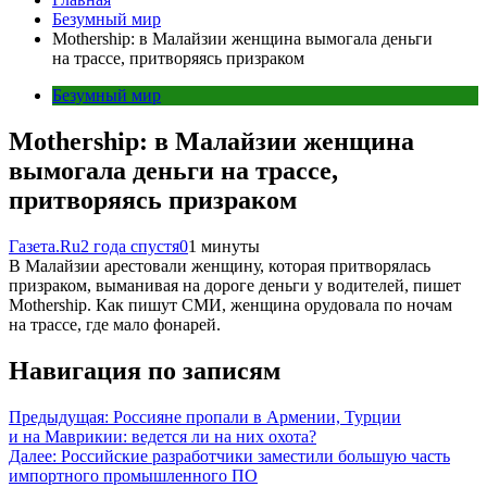
Безумный мир
Mothership: в Малайзии женщина вымогала деньги
на трассе, притворяясь призраком
Безумный мир
Mothership: в Малайзии женщина
вымогала деньги на трассе,
притворяясь призраком
Газета.Ru
2 года спустя
0
1 минуты
В Малайзии арестовали женщину, которая притворялась
призраком, выманивая на дороге деньги у водителей, пишет
Mothership. Как пишут СМИ, женщина орудовала по ночам
на трассе, где мало фонарей.
Навигация по записям
Предыдущая:
Россияне пропали в Армении, Турции
и на Маврикии: ведется ли на них охота?
Далее:
Российские разработчики заместили большую часть
импортного промышленного ПО