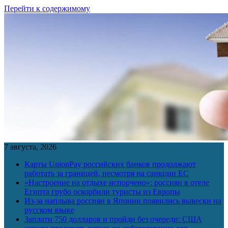
Перейти к содержимому
7 августа, 2026
Карты UnionPay российских банков продолжают
работать за границей, несмотря на санкции ЕС
«Настроение на отдыхе испорчено»: россиян в отеле
Египта грубо оскорбили туристы из Европы
Из-за наплыва россиян в Японии появились вывески на
русском языке
Заплати 750 долларов и пройди без очереди: США