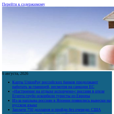
Перейти к содержимому
6 августа, 2026
Карты UnionPay российских банков продолжают
работать за границей, несмотря на санкции ЕС
«Настроение на отдыхе испорчено»: россиян в отеле
Египта грубо оскорбили туристы из Европы
Из-за наплыва россиян в Японии появились вывески на
русском языке
Заплати 750 долларов и пройди без очереди: США