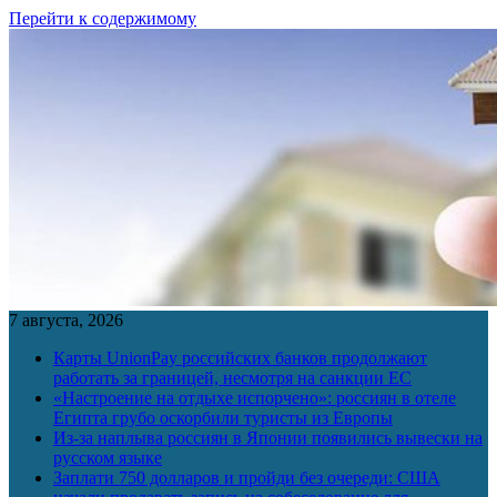
Перейти к содержимому
7 августа, 2026
Карты UnionPay российских банков продолжают
работать за границей, несмотря на санкции ЕС
«Настроение на отдыхе испорчено»: россиян в отеле
Египта грубо оскорбили туристы из Европы
Из-за наплыва россиян в Японии появились вывески на
русском языке
Заплати 750 долларов и пройди без очереди: США