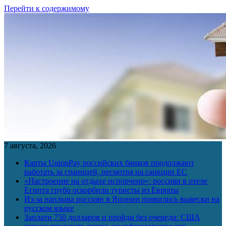
Перейти к содержимому
7 августа, 2026
Карты UnionPay российских банков продолжают
работать за границей, несмотря на санкции ЕС
«Настроение на отдыхе испорчено»: россиян в отеле
Египта грубо оскорбили туристы из Европы
Из-за наплыва россиян в Японии появились вывески на
русском языке
Заплати 750 долларов и пройди без очереди: США