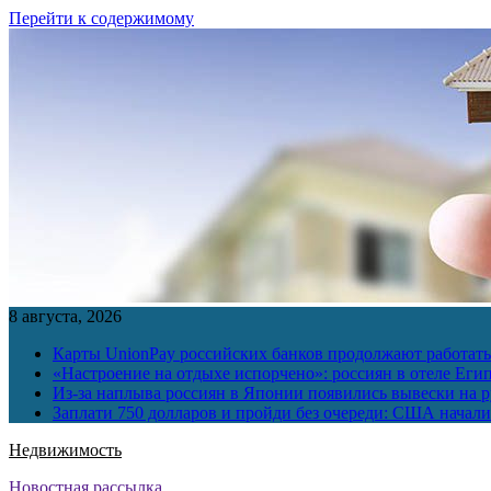
Перейти к содержимому
8 августа, 2026
Карты UnionPay российских банков продолжают работать 
«Настроение на отдыхе испорчено»: россиян в отеле Еги
Из-за наплыва россиян в Японии появились вывески на р
Заплати 750 долларов и пройди без очереди: США начали 
Недвижимость
Новостная рассылка