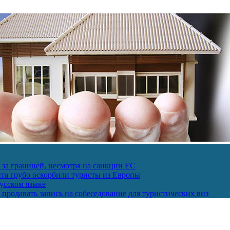
за границей, несмотря на санкции ЕС
пта грубо оскорбили туристы из Европы
усском языке
продавать запись на собеседование для туристических виз