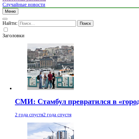
Случайные новости
Меню
Найти:
Заголовки
СМИ: Стамбул превратился в «город
2 года спустя
2 года спустя