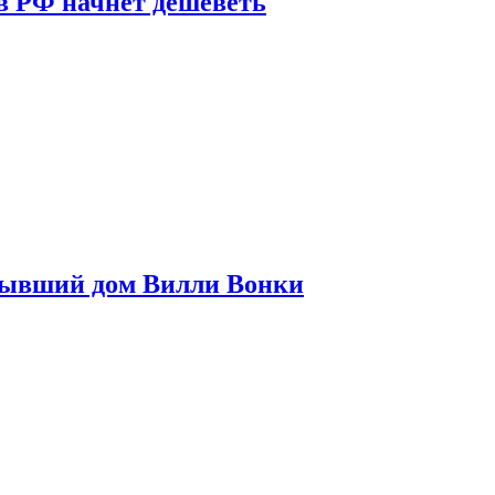
в РФ начнет дешеветь
бывший дом Вилли Вонки