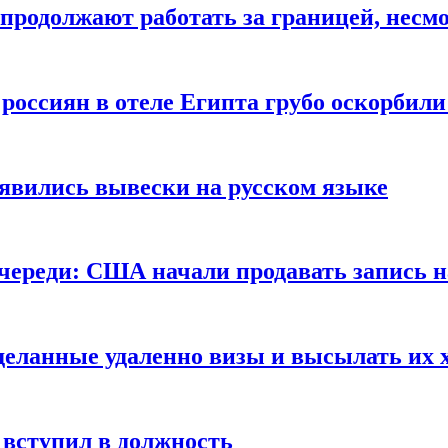
продолжают работать за границей, несм
 россиян в отеле Египта грубо оскорбил
оявились вывески на русском языке
очереди: США начали продавать запись н
сделанные удаленно визы и высылать их 
вступил в должность