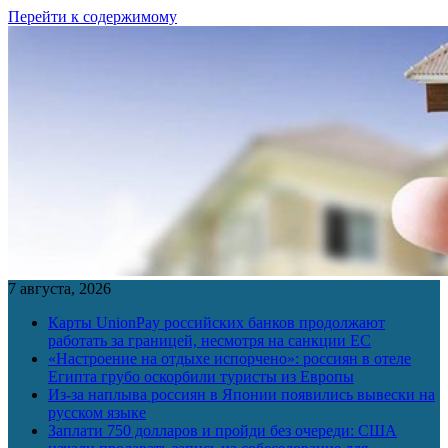
Перейти к содержимому
7 августа, 2026
Карты UnionPay российских банков продолжают
работать за границей, несмотря на санкции ЕС
«Настроение на отдыхе испорчено»: россиян в отеле
Египта грубо оскорбили туристы из Европы
Из-за наплыва россиян в Японии появились вывески на
русском языке
Заплати 750 долларов и пройди без очереди: США