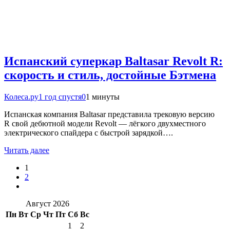
Испанский суперкар Baltasar Revolt R:
скорость и стиль, достойные Бэтмена
Колеса.ру
1 год спустя
0
1 минуты
Испанская компания Baltasar представила трековую версию
R свой дебютной модели Revolt — лёгкого двухместного
электрического спайдера с быстрой зарядкой….
Читать далее
1
2
Август 2026
Пн
Вт
Ср
Чт
Пт
Сб
Вс
1
2