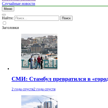
Случайные новости
Меню
Найти:
Заголовки
СМИ: Стамбул превратился в «город
2 года спустя
2 года спустя