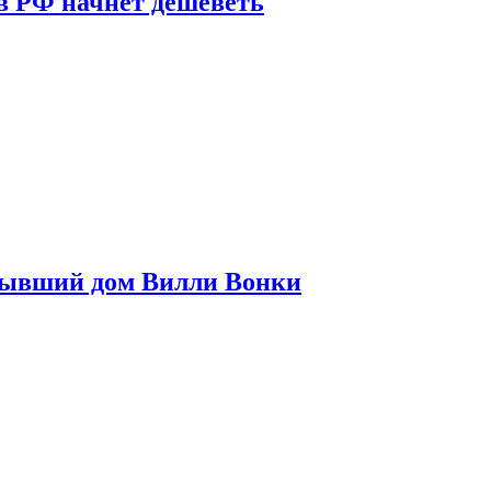
в РФ начнет дешеветь
бывший дом Вилли Вонки