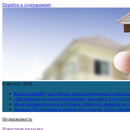
Перейти к содержимому
9 августа, 2026
Карты UnionPay российских банков продолжают работать 
«Настроение на отдыхе испорчено»: россиян в отеле Еги
Из-за наплыва россиян в Японии появились вывески на р
Заплати 750 долларов и пройди без очереди: США начали 
Недвижимость
Новостная рассылка