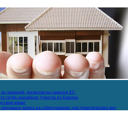
за границей, несмотря на санкции ЕС
пта грубо оскорбили туристы из Европы
усском языке
продавать запись на собеседование для туристических виз