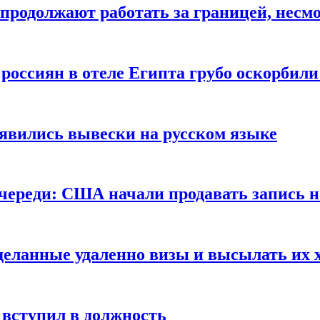
продолжают работать за границей, несм
 россиян в отеле Египта грубо оскорбил
оявились вывески на русском языке
очереди: США начали продавать запись н
сделанные удаленно визы и высылать их 
вступил в должность