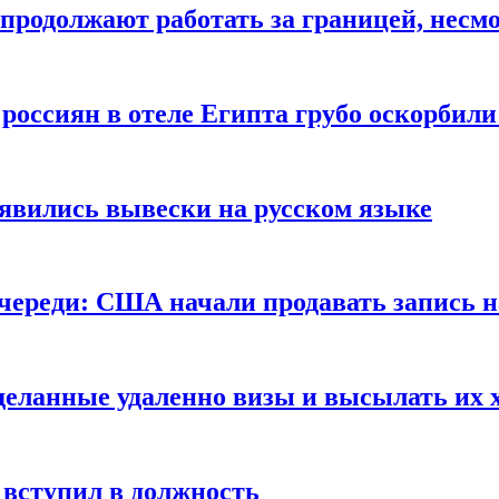
продолжают работать за границей, несм
 россиян в отеле Египта грубо оскорбил
оявились вывески на русском языке
очереди: США начали продавать запись н
сделанные удаленно визы и высылать их 
вступил в должность