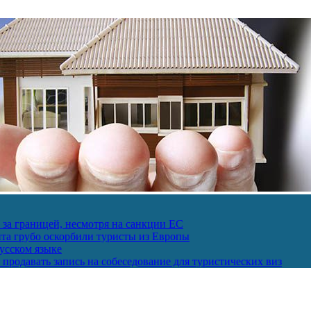
за границей, несмотря на санкции ЕС
пта грубо оскорбили туристы из Европы
усском языке
продавать запись на собеседование для туристических виз