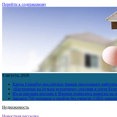
Перейти к содержимому
8 августа, 2026
Карты UnionPay российских банков продолжают работать 
«Настроение на отдыхе испорчено»: россиян в отеле Еги
Из-за наплыва россиян в Японии появились вывески на р
Заплати 750 долларов и пройди без очереди: США начали 
Недвижимость
Новостная рассылка