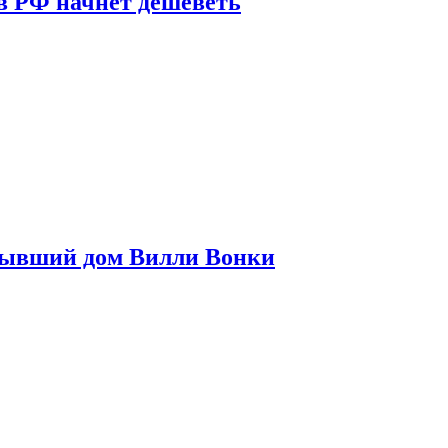
в РФ начнет дешеветь
бывший дом Вилли Вонки