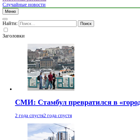
Случайные новости
Меню
Найти:
Заголовки
СМИ: Стамбул превратился в «город
2 года спустя
2 года спустя