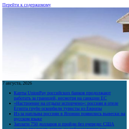
Перейти к содержимому
7 августа, 2026
Карты UnionPay российских банков продолжают
работать за границей, несмотря на санкции ЕС
«Настроение на отдыхе испорчено»: россиян в отеле
Египта грубо оскорбили туристы из Европы
Из-за наплыва россиян в Японии появились вывески на
русском языке
Заплати 750 долларов и пройди без очереди: США