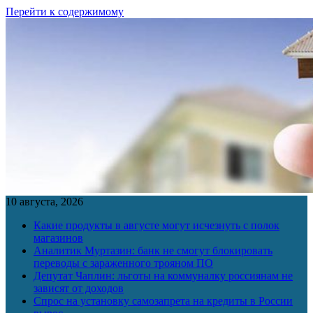
Перейти к содержимому
10 августа, 2026
Какие продукты в августе могут исчезнуть с полок
магазинов
Аналитик Муртазин: банк не смогут блокировать
переводы с зараженного трояном ПО
Депутат Чаплин: льготы на коммуналку россиянам не
зависят от доходов
Спрос на установку самозапрета на кредиты в России