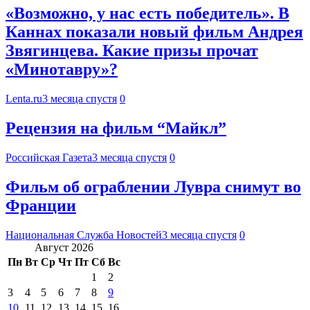
«Возможно, у нас есть победитель». В
Каннах показали новый фильм Андрея
Звягинцева. Какие призы прочат
«Минотавру»?
Lenta.ru
3 месяца спустя
0
Рецензия на фильм “Майкл”
Российская Газета
3 месяца спустя
0
Фильм об ограблении Лувра снимут во
Франции
Национальная Служба Новостей
3 месяца спустя
0
Август 2026
Пн
Вт
Ср
Чт
Пт
Сб
Вс
1
2
3
4
5
6
7
8
9
10
11
12
13
14
15
16