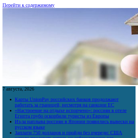
Перейти к содержимому
7 августа, 2026
Карты UnionPay российских банков продолжают
работать за границей, несмотря на санкции ЕС
«Настроение на отдыхе испорчено»: россиян в отеле
Египта грубо оскорбили туристы из Европы
Из-за наплыва россиян в Японии появились вывески на
русском языке
Заплати 750 долларов и пройди без очереди: США