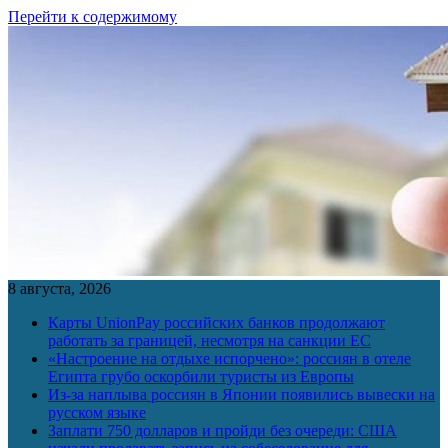
Перейти к содержимому
8 августа, 2026
Карты UnionPay российских банков продолжают
работать за границей, несмотря на санкции ЕС
«Настроение на отдыхе испорчено»: россиян в отеле
Египта грубо оскорбили туристы из Европы
Из-за наплыва россиян в Японии появились вывески на
русском языке
Заплати 750 долларов и пройди без очереди: США