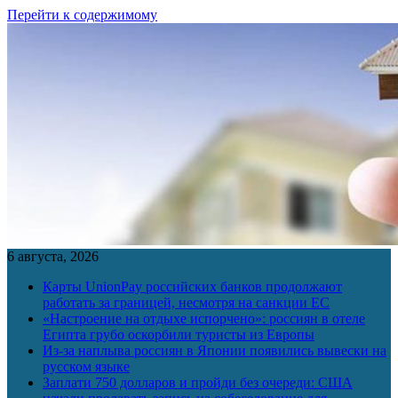
Перейти к содержимому
6 августа, 2026
Карты UnionPay российских банков продолжают
работать за границей, несмотря на санкции ЕС
«Настроение на отдыхе испорчено»: россиян в отеле
Египта грубо оскорбили туристы из Европы
Из-за наплыва россиян в Японии появились вывески на
русском языке
Заплати 750 долларов и пройди без очереди: США