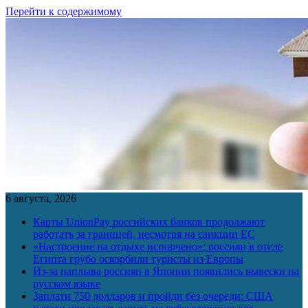
Перейти к содержимому
6 августа, 2026
Карты UnionPay российских банков продолжают
работать за границей, несмотря на санкции ЕС
«Настроение на отдыхе испорчено»: россиян в отеле
Египта грубо оскорбили туристы из Европы
Из-за наплыва россиян в Японии появились вывески на
русском языке
Заплати 750 долларов и пройди без очереди: США