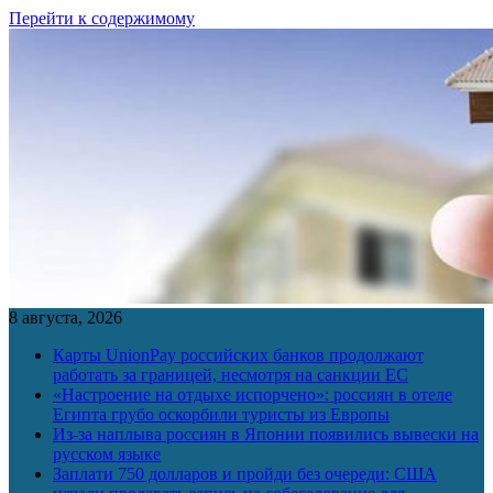
Перейти к содержимому
8 августа, 2026
Карты UnionPay российских банков продолжают
работать за границей, несмотря на санкции ЕС
«Настроение на отдыхе испорчено»: россиян в отеле
Египта грубо оскорбили туристы из Европы
Из-за наплыва россиян в Японии появились вывески на
русском языке
Заплати 750 долларов и пройди без очереди: США