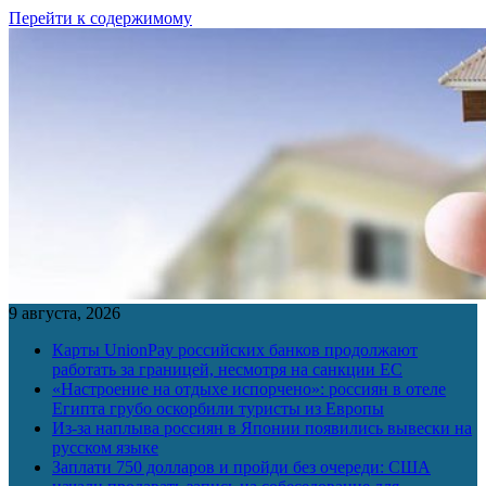
Перейти к содержимому
9 августа, 2026
Карты UnionPay российских банков продолжают
работать за границей, несмотря на санкции ЕС
«Настроение на отдыхе испорчено»: россиян в отеле
Египта грубо оскорбили туристы из Европы
Из-за наплыва россиян в Японии появились вывески на
русском языке
Заплати 750 долларов и пройди без очереди: США