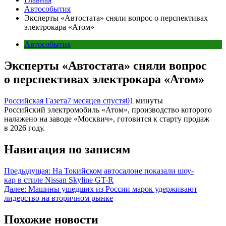
Автособытия
Эксперты «Автостата» сняли вопрос о перспективах
электрокара «Атом»
Автособытия
Эксперты «Автостата» сняли вопрос
о перспективах электрокара «Атом»
Российская Газета
7 месяцев спустя
0
1 минуты
Российский электромобиль «Атом», производство которого
налажено на заводе «Москвич», готовится к старту продаж
в 2026 году.
Навигация по записям
Предыдущая:
На Токийском автосалоне показали шоу-
кар в стиле Nissan Skyline GT-R
Далее:
Машины ушедших из России марок удерживают
лидерство на вторичном рынке
Похожие новости