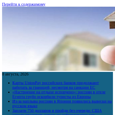
Перейти к содержимому
8 августа, 2026
Карты UnionPay российских банков продолжают
работать за границей, несмотря на санкции ЕС
«Настроение на отдыхе испорчено»: россиян в отеле
Египта грубо оскорбили туристы из Европы
Из-за наплыва россиян в Японии появились вывески на
русском языке
Заплати 750 долларов и пройди без очереди: США