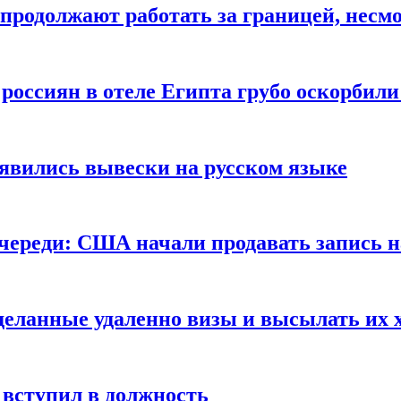
продолжают работать за границей, несм
 россиян в отеле Египта грубо оскорбил
оявились вывески на русском языке
очереди: США начали продавать запись н
сделанные удаленно визы и высылать их 
вступил в должность