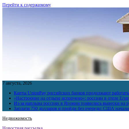
Перейти к содержимому
7 августа, 2026
Карты UnionPay российских банков продолжают работать 
«Настроение на отдыхе испорчено»: россиян в отеле Еги
Из-за наплыва россиян в Японии появились вывески на р
Заплати 750 долларов и пройди без очереди: США начали 
Недвижимость
Новостная рассылка