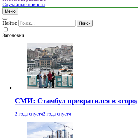
Случайные новости
Меню
Найти:
Заголовки
СМИ: Стамбул превратился в «город
2 года спустя
2 года спустя