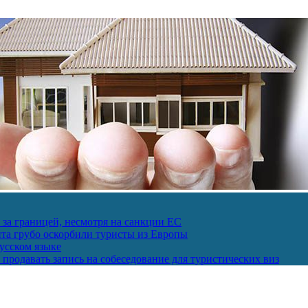
за границей, несмотря на санкции ЕС
пта грубо оскорбили туристы из Европы
усском языке
продавать запись на собеседование для туристических виз