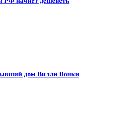
в РФ начнет дешеветь
бывший дом Вилли Вонки