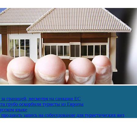
за границей, несмотря на санкции ЕС
пта грубо оскорбили туристы из Европы
усском языке
продавать запись на собеседование для туристических виз