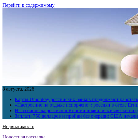
Перейти к содержимому
8 августа, 2026
Карты UnionPay российских банков продолжают работать 
«Настроение на отдыхе испорчено»: россиян в отеле Еги
Из-за наплыва россиян в Японии появились вывески на р
Заплати 750 долларов и пройди без очереди: США начали 
Недвижимость
Новостная рассылка