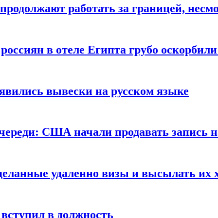
продолжают работать за границей, несм
 россиян в отеле Египта грубо оскорбил
оявились вывески на русском языке
очереди: США начали продавать запись н
сделанные удаленно визы и высылать их 
вступил в должность