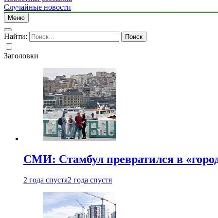
Случайные новости
Меню
Найти:
Заголовки
СМИ: Стамбул превратился в «город
2 года спустя
2 года спустя