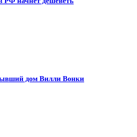
в РФ начнет дешеветь
бывший дом Вилли Вонки