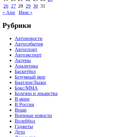
26
27
28
29
30
31
« Апр
Июн »
Рубрики
Автоновости
Автособытия
Автоспорт
Автоэксперт
Актеры
Аналитика
Баскетбол
Безумный мир
Биатлон/Лыжи
Бокс/MMA
Болезни и лекарства
В мире
В России
Вещи
Военные новости
Волейбол
Гаджеты
Дети