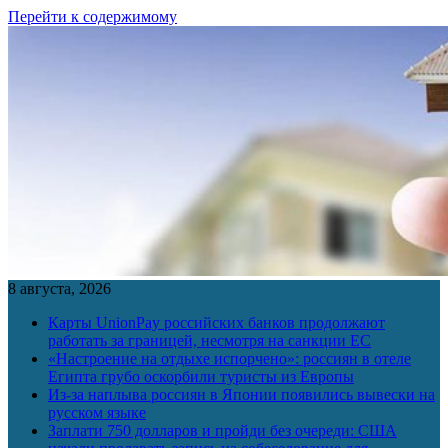
Перейти к содержимому
8 августа, 2026
Карты UnionPay российских банков продолжают
работать за границей, несмотря на санкции ЕС
«Настроение на отдыхе испорчено»: россиян в отеле
Египта грубо оскорбили туристы из Европы
Из-за наплыва россиян в Японии появились вывески на
русском языке
Заплати 750 долларов и пройди без очереди: США