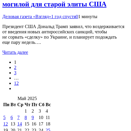
могилой для старой элиты США
Деловая газета «Взгляд»
1 год спустя
0
1 минуты
Президент США Дональд Трамп заявил, что воздерживается
от введения новых антироссийских санкций, чтобы
не сорвать «сделку» по Украине, и планирует подождать
еще пару недель….
Читать далее
1
2
3
…
12
Май 2025
Пн
Вт
Ср
Чт
Пт
Сб
Вс
1
2
3
4
5
6
7
8
9
10
11
12
13
14
15
16
17
18
19
20
21
22
23
24
25