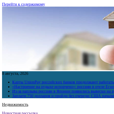
Перейти к содержимому
8 августа, 2026
Карты UnionPay российских банков продолжают работать 
«Настроение на отдыхе испорчено»: россиян в отеле Еги
Из-за наплыва россиян в Японии появились вывески на р
Заплати 750 долларов и пройди без очереди: США начали 
Недвижимость
Новостная рассылка