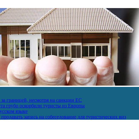
за границей, несмотря на санкции ЕС
пта грубо оскорбили туристы из Европы
усском языке
продавать запись на собеседование для туристических виз