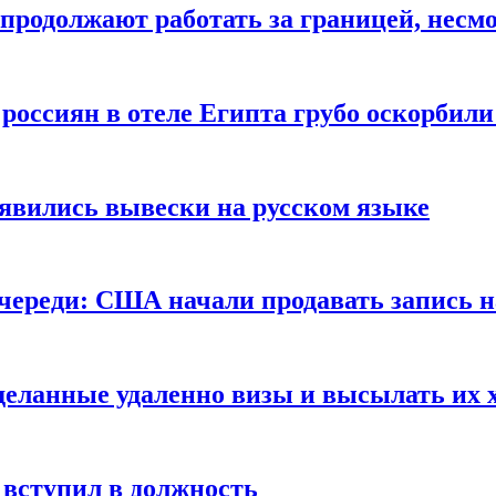
продолжают работать за границей, несм
 россиян в отеле Египта грубо оскорбил
оявились вывески на русском языке
очереди: США начали продавать запись н
сделанные удаленно визы и высылать их 
вступил в должность