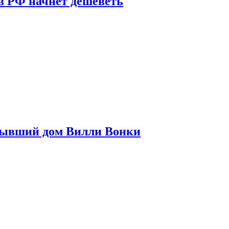
в РФ начнет дешеветь
бывший дом Вилли Вонки