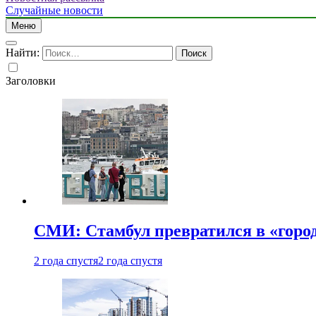
Случайные новости
Меню
Найти:
Заголовки
СМИ: Стамбул превратился в «город
2 года спустя
2 года спустя