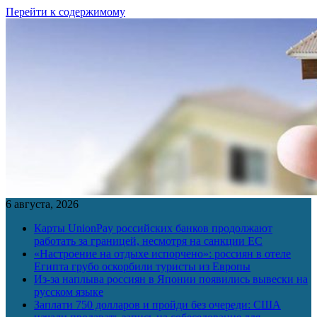
Перейти к содержимому
6 августа, 2026
Карты UnionPay российских банков продолжают
работать за границей, несмотря на санкции ЕС
«Настроение на отдыхе испорчено»: россиян в отеле
Египта грубо оскорбили туристы из Европы
Из-за наплыва россиян в Японии появились вывески на
русском языке
Заплати 750 долларов и пройди без очереди: США