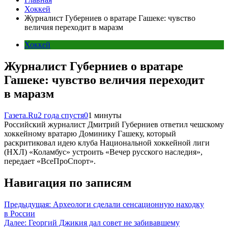
Хоккей
Журналист Губерниев о вратаре Гашеке: чувство
величия переходит в маразм
Хоккей
Журналист Губерниев о вратаре
Гашеке: чувство величия переходит
в маразм
Газета.Ru
2 года спустя
0
1 минуты
Российский журналист Дмитрий Губерниев ответил чешскому
хоккейному вратарю Доминику Гашеку, который
раскритиковал идею клуба Национальной хоккейной лиги
(НХЛ) «Коламбус» устроить «Вечер русского наследия»,
передает «ВсеПроСпорт».
Навигация по записям
Предыдущая:
Археологи сделали сенсационную находку
в России
Далее:
Георгий Джикия дал совет не забивавшему