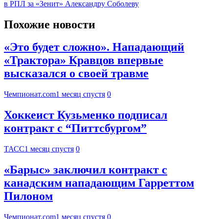
в РПЛ за «Зенит» Александру Соболеву
Похожие новости
«Это будет сложно». Нападающий
«Трактора» Кравцов впервые
высказался о своей травме
Чемпионат.com
1 месяц спустя
0
Хоккеист Кузьменко подписал
контракт с “Питтсбургом”
ТАСС
1 месяц спустя
0
«Барыс» заключил контракт с
канадским нападающим Гарреттом
Пилоном
Чемпионат.com
1 месяц спустя
0