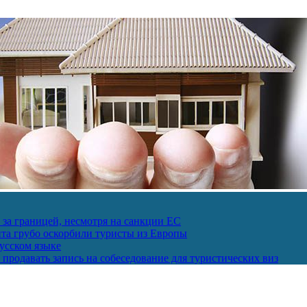
за границей, несмотря на санкции ЕС
пта грубо оскорбили туристы из Европы
усском языке
продавать запись на собеседование для туристических виз