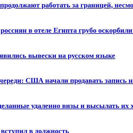
продолжают работать за границей, несм
 россиян в отеле Египта грубо оскорбил
оявились вывески на русском языке
очереди: США начали продавать запись н
сделанные удаленно визы и высылать их 
вступил в должность