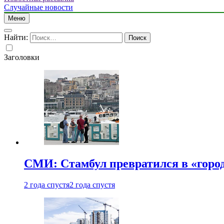
Случайные новости
Меню
Найти:
Заголовки
СМИ: Стамбул превратился в «город
2 года спустя
2 года спустя