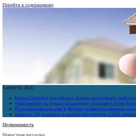
Перейти к содержимому
6 августа, 2026
Карты UnionPay российских банков продолжают работать 
«Настроение на отдыхе испорчено»: россиян в отеле Еги
Из-за наплыва россиян в Японии появились вывески на р
Заплати 750 долларов и пройди без очереди: США начали 
Недвижимость
Новостная рассылка