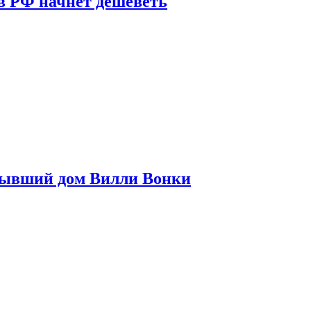
в РФ начнет дешеветь
бывший дом Вилли Вонки