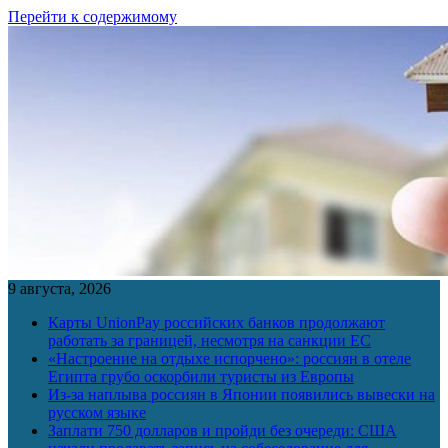
Перейти к содержимому
9 августа, 2026
Карты UnionPay российских банков продолжают
работать за границей, несмотря на санкции ЕС
«Настроение на отдыхе испорчено»: россиян в отеле
Египта грубо оскорбили туристы из Европы
Из-за наплыва россиян в Японии появились вывески на
русском языке
Заплати 750 долларов и пройди без очереди: США