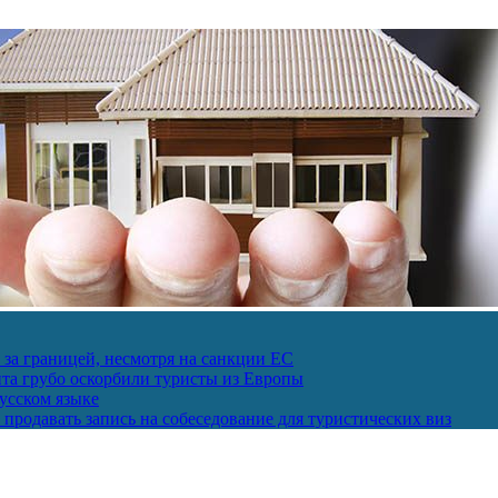
за границей, несмотря на санкции ЕС
пта грубо оскорбили туристы из Европы
усском языке
продавать запись на собеседование для туристических виз