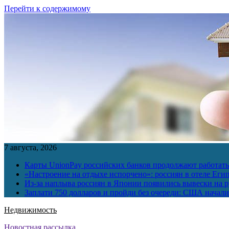
Перейти к содержимому
7 августа, 2026
Карты UnionPay российских банков продолжают работать 
«Настроение на отдыхе испорчено»: россиян в отеле Еги
Из-за наплыва россиян в Японии появились вывески на р
Заплати 750 долларов и пройди без очереди: США начали 
Недвижимость
Новостная рассылка