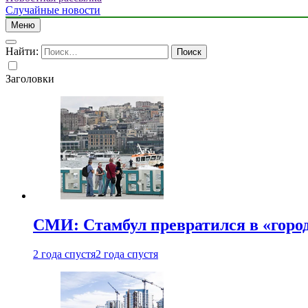
Случайные новости
Меню
Найти:
Заголовки
СМИ: Стамбул превратился в «город
2 года спустя
2 года спустя