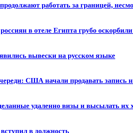
продолжают работать за границей, несм
 россиян в отеле Египта грубо оскорбил
оявились вывески на русском языке
очереди: США начали продавать запись н
сделанные удаленно визы и высылать их 
вступил в должность