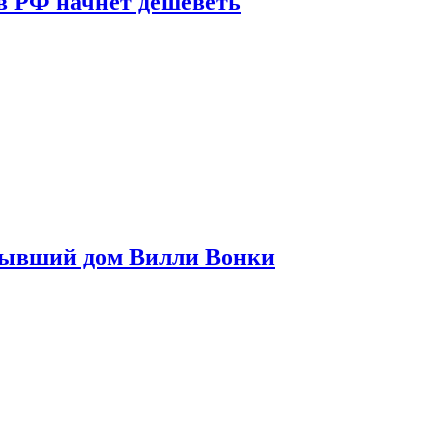
в РФ начнет дешеветь
бывший дом Вилли Вонки