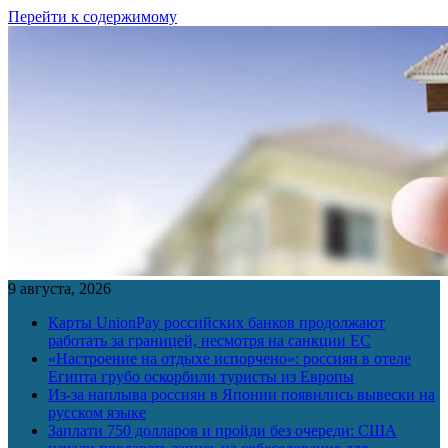
Перейти к содержимому
9 августа, 2026
Карты UnionPay российских банков продолжают
работать за границей, несмотря на санкции ЕС
«Настроение на отдыхе испорчено»: россиян в отеле
Египта грубо оскорбили туристы из Европы
Из-за наплыва россиян в Японии появились вывески на
русском языке
Заплати 750 долларов и пройди без очереди: США