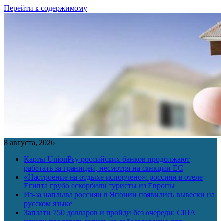
Перейти к содержимому
8 августа, 2026
Карты UnionPay российских банков продолжают
работать за границей, несмотря на санкции ЕС
«Настроение на отдыхе испорчено»: россиян в отеле
Египта грубо оскорбили туристы из Европы
Из-за наплыва россиян в Японии появились вывески на
русском языке
Заплати 750 долларов и пройди без очереди: США