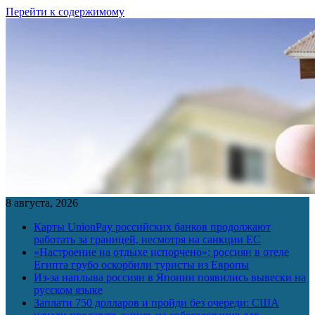
Перейти к содержимому
8 августа, 2026
Карты UnionPay российских банков продолжают
работать за границей, несмотря на санкции ЕС
«Настроение на отдыхе испорчено»: россиян в отеле
Египта грубо оскорбили туристы из Европы
Из-за наплыва россиян в Японии появились вывески на
русском языке
Заплати 750 долларов и пройди без очереди: США