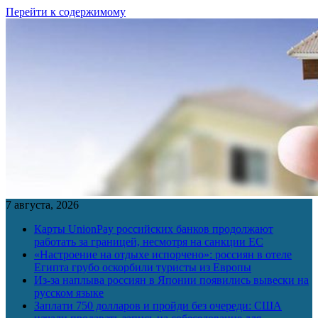
Перейти к содержимому
7 августа, 2026
Карты UnionPay российских банков продолжают
работать за границей, несмотря на санкции ЕС
«Настроение на отдыхе испорчено»: россиян в отеле
Египта грубо оскорбили туристы из Европы
Из-за наплыва россиян в Японии появились вывески на
русском языке
Заплати 750 долларов и пройди без очереди: США