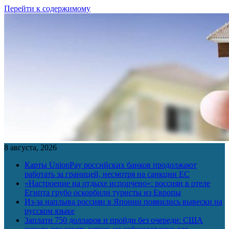
Перейти к содержимому
8 августа, 2026
Карты UnionPay российских банков продолжают
работать за границей, несмотря на санкции ЕС
«Настроение на отдыхе испорчено»: россиян в отеле
Египта грубо оскорбили туристы из Европы
Из-за наплыва россиян в Японии появились вывески на
русском языке
Заплати 750 долларов и пройди без очереди: США