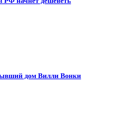
в РФ начнет дешеветь
бывший дом Вилли Вонки