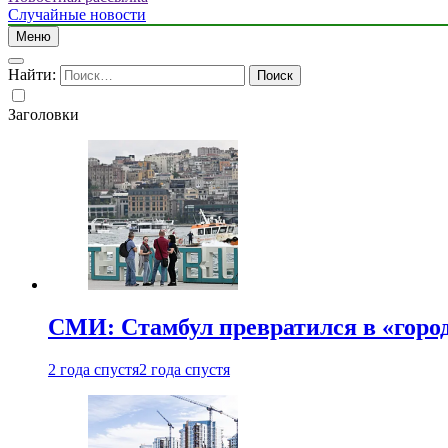
Случайные новости
Меню
Найти:
Заголовки
СМИ: Стамбул превратился в «город
2 года спустя
2 года спустя