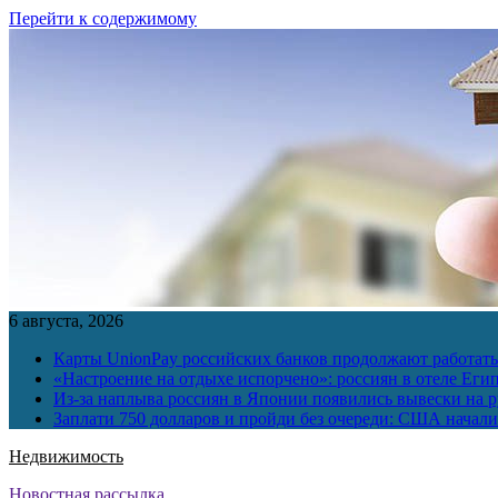
Перейти к содержимому
6 августа, 2026
Карты UnionPay российских банков продолжают работать 
«Настроение на отдыхе испорчено»: россиян в отеле Еги
Из-за наплыва россиян в Японии появились вывески на р
Заплати 750 долларов и пройди без очереди: США начали 
Недвижимость
Новостная рассылка