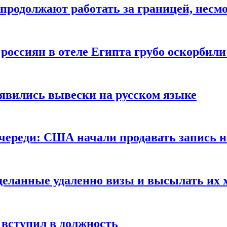
продолжают работать за границей, несм
 россиян в отеле Египта грубо оскорбил
оявились вывески на русском языке
очереди: США начали продавать запись н
сделанные удаленно визы и высылать их 
вступил в должность