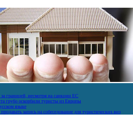
за границей, несмотря на санкции ЕС
пта грубо оскорбили туристы из Европы
усском языке
продавать запись на собеседование для туристических виз