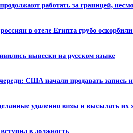
продолжают работать за границей, несм
 россиян в отеле Египта грубо оскорбил
оявились вывески на русском языке
очереди: США начали продавать запись н
сделанные удаленно визы и высылать их 
вступил в должность