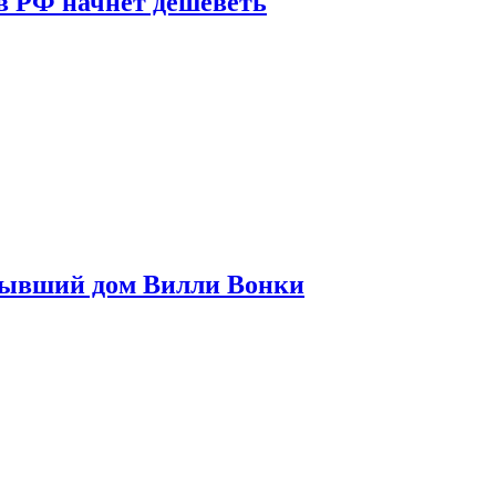
в РФ начнет дешеветь
бывший дом Вилли Вонки