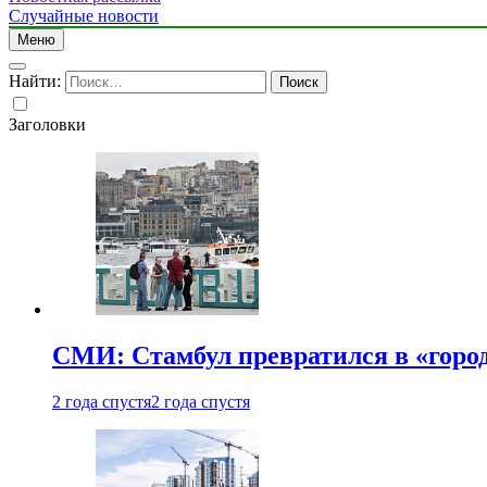
Случайные новости
Меню
Найти:
Заголовки
СМИ: Стамбул превратился в «город
2 года спустя
2 года спустя