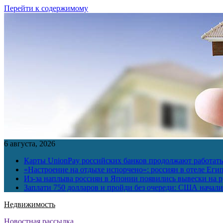
Перейти к содержимому
6 августа, 2026
Карты UnionPay российских банков продолжают работать 
«Настроение на отдыхе испорчено»: россиян в отеле Еги
Из-за наплыва россиян в Японии появились вывески на р
Заплати 750 долларов и пройди без очереди: США начали 
Недвижимость
Новостная рассылка