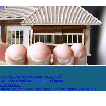
за границей, несмотря на санкции ЕС
пта грубо оскорбили туристы из Европы
усском языке
продавать запись на собеседование для туристических виз