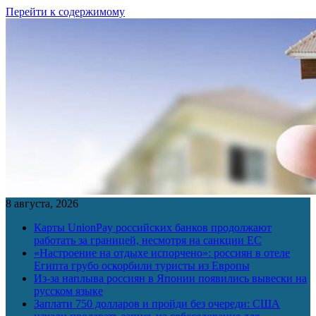
Перейти к содержимому
8 августа, 2026
Карты UnionPay российских банков продолжают
работать за границей, несмотря на санкции ЕС
«Настроение на отдыхе испорчено»: россиян в отеле
Египта грубо оскорбили туристы из Европы
Из-за наплыва россиян в Японии появились вывески на
русском языке
Заплати 750 долларов и пройди без очереди: США