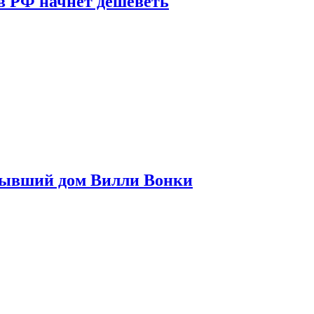
в РФ начнет дешеветь
бывший дом Вилли Вонки