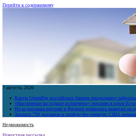
Перейти к содержимому
7 августа, 2026
Карты UnionPay российских банков продолжают работать 
«Настроение на отдыхе испорчено»: россиян в отеле Еги
Из-за наплыва россиян в Японии появились вывески на р
Заплати 750 долларов и пройди без очереди: США начали 
Недвижимость
Новостная рассылка