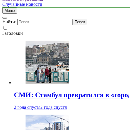
Случайные новости
Меню
Найти:
Заголовки
СМИ: Стамбул превратился в «город
2 года спустя
2 года спустя