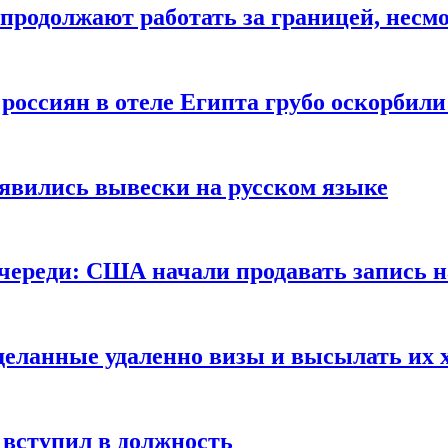
продолжают работать за границей, несм
 россиян в отеле Египта грубо оскорбил
оявились вывески на русском языке
очереди: США начали продавать запись н
сделанные удаленно визы и высылать их 
вступил в должность