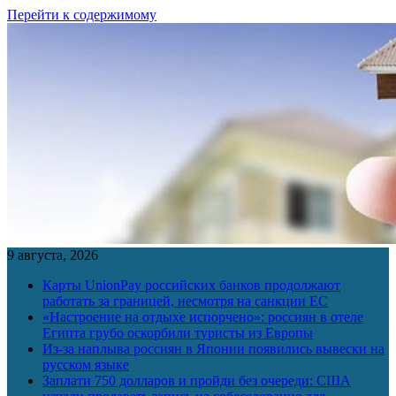
Перейти к содержимому
9 августа, 2026
Карты UnionPay российских банков продолжают
работать за границей, несмотря на санкции ЕС
«Настроение на отдыхе испорчено»: россиян в отеле
Египта грубо оскорбили туристы из Европы
Из-за наплыва россиян в Японии появились вывески на
русском языке
Заплати 750 долларов и пройди без очереди: США